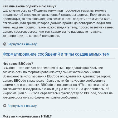
Как мне вновь поднять мою тему?
Щёлкнув по ссылке «Поднять тему» при просмотре темы, вы можете
«поднять» её в верхнюю часть первой страницы форума. Если этого не
происходит, то это означает, что возможность поднятия тем могла быть
отключена, или время, которое должно пройти до повторного поднятия
темы, ещё не прошло. Также можно поднять тему, просто ответив на неё,
однако удостоверьтесь, что тем самым вы не нарушаете правила
конференции, на которой находитесь.
Вернуться к началу
Форматирование сообщений и типы создаваемых тем
Что такое BBCode?
BBCode — это особая реализация HTML, предлагающая большие
возможности по форматированию отдельных частей сообщения.
Возможность использования BBCode определяется администратором,
однако BBCode также может быть отключён на уровне сообщения в
форме для его отправки. BBCode очень похож на HTML, но теги в нём
заключаются в квадратные скобки [ и ], а не в < и >. За дополнительной
информацией о BBCode обратитесь к руководству по BBCode, ссылка на
которое доступна из формы отправки сообщений.
Вернуться к началу
Могу ли я использовать HTML?