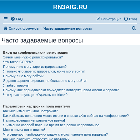
RN3AIG.RU
FAQ
Регистрация
Вход
П
Список форумов
Часто задаваемые вопросы
о
Часто задаваемые вопросы
и
с
Вход на конференцию и регистрация
Зачем мне нужно регистрироваться?
к
Что такое COPPA?
Почему я не могу зарегистрироваться?
Я только что зарегистрировался, но не могу войти!
Почему я не могу войти?
Я давно зарегистрирован, но больше не могу войти!
Я забыл пароль!
Почему мне периодически приходится повторять ввод имени и пароля?
Что делает функция «Удалить cookies»?
Параметры и настройки пользователя
Как мне изменить мои настройки?
Как избежать появления моего имени в списке «Кто сейчас на конференции»?
На конференции неправильное время!
Я изменил часовой пояс, но время всё равно неправильное!
Моего языка нет в списке!
Что означают изображения рядом с моим именем пользователя?
Как мне включить отображение аватары?