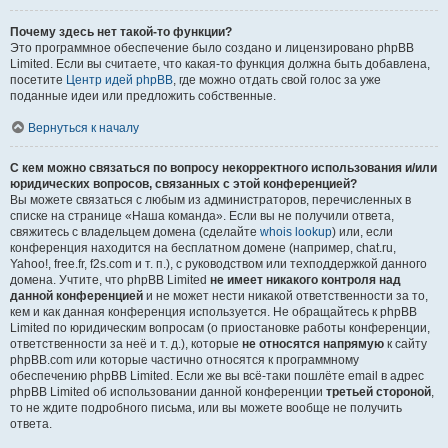
Почему здесь нет такой-то функции?
Это программное обеспечение было создано и лицензировано phpBB
Limited. Если вы считаете, что какая-то функция должна быть добавлена,
посетите
Центр идей phpBB
, где можно отдать свой голос за уже
поданные идеи или предложить собственные.
Вернуться к началу
С кем можно связаться по вопросу некорректного использования и/или
юридических вопросов, связанных с этой конференцией?
Вы можете связаться с любым из администраторов, перечисленных в
списке на странице «Наша команда». Если вы не получили ответа,
свяжитесь с владельцем домена (сделайте
whois lookup
) или, если
конференция находится на бесплатном домене (например, chat.ru,
Yahoo!, free.fr, f2s.com и т. п.), с руководством или техподдержкой данного
домена. Учтите, что phpBB Limited
не имеет никакого контроля над
данной конференцией
и не может нести никакой ответственности за то,
кем и как данная конференция используется. Не обращайтесь к phpBB
Limited по юридическим вопросам (о приостановке работы конференции,
ответственности за неё и т. д.), которые
не относятся напрямую
к сайту
phpBB.com или которые частично относятся к программному
обеспечению phpBB Limited. Если же вы всё-таки пошлёте email в адрес
phpBB Limited об использовании данной конференции
третьей стороной
,
то не ждите подробного письма, или вы можете вообще не получить
ответа.