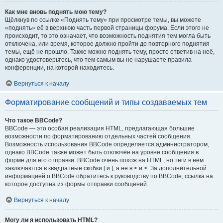
Как мне вновь поднять мою тему?
Щёлкнув по ссылке «Поднять тему» при просмотре темы, вы можете
«поднять» её в верхнюю часть первой страницы форума. Если этого не
происходит, то это означает, что возможность поднятия тем могла быть
отключена, или время, которое должно пройти до повторного поднятия
темы, ещё не прошло. Также можно поднять тему, просто ответив на неё,
однако удостоверьтесь, что тем самым вы не нарушаете правила
конференции, на которой находитесь.
Вернуться к началу
Форматирование сообщений и типы создаваемых тем
Что такое BBCode?
BBCode — это особая реализация HTML, предлагающая большие
возможности по форматированию отдельных частей сообщения.
Возможность использования BBCode определяется администратором,
однако BBCode также может быть отключён на уровне сообщения в
форме для его отправки. BBCode очень похож на HTML, но теги в нём
заключаются в квадратные скобки [ и ], а не в < и >. За дополнительной
информацией о BBCode обратитесь к руководству по BBCode, ссылка на
которое доступна из формы отправки сообщений.
Вернуться к началу
Могу ли я использовать HTML?