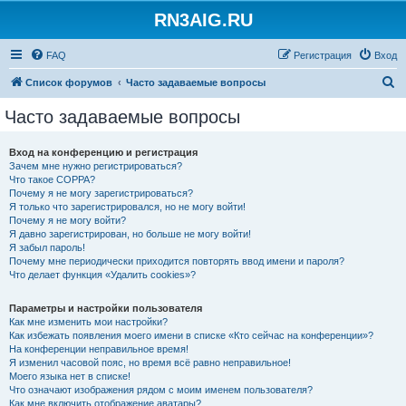
RN3AIG.RU
FAQ
Регистрация
Вход
П
Список форумов
Часто задаваемые вопросы
о
Часто задаваемые вопросы
и
с
Вход на конференцию и регистрация
Зачем мне нужно регистрироваться?
к
Что такое COPPA?
Почему я не могу зарегистрироваться?
Я только что зарегистрировался, но не могу войти!
Почему я не могу войти?
Я давно зарегистрирован, но больше не могу войти!
Я забыл пароль!
Почему мне периодически приходится повторять ввод имени и пароля?
Что делает функция «Удалить cookies»?
Параметры и настройки пользователя
Как мне изменить мои настройки?
Как избежать появления моего имени в списке «Кто сейчас на конференции»?
На конференции неправильное время!
Я изменил часовой пояс, но время всё равно неправильное!
Моего языка нет в списке!
Что означают изображения рядом с моим именем пользователя?
Как мне включить отображение аватары?