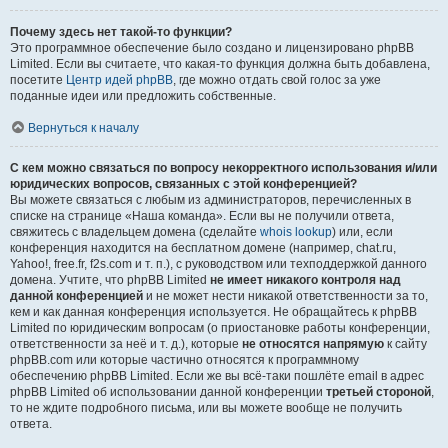
Почему здесь нет такой-то функции?
Это программное обеспечение было создано и лицензировано phpBB
Limited. Если вы считаете, что какая-то функция должна быть добавлена,
посетите
Центр идей phpBB
, где можно отдать свой голос за уже
поданные идеи или предложить собственные.
Вернуться к началу
С кем можно связаться по вопросу некорректного использования и/или
юридических вопросов, связанных с этой конференцией?
Вы можете связаться с любым из администраторов, перечисленных в
списке на странице «Наша команда». Если вы не получили ответа,
свяжитесь с владельцем домена (сделайте
whois lookup
) или, если
конференция находится на бесплатном домене (например, chat.ru,
Yahoo!, free.fr, f2s.com и т. п.), с руководством или техподдержкой данного
домена. Учтите, что phpBB Limited
не имеет никакого контроля над
данной конференцией
и не может нести никакой ответственности за то,
кем и как данная конференция используется. Не обращайтесь к phpBB
Limited по юридическим вопросам (о приостановке работы конференции,
ответственности за неё и т. д.), которые
не относятся напрямую
к сайту
phpBB.com или которые частично относятся к программному
обеспечению phpBB Limited. Если же вы всё-таки пошлёте email в адрес
phpBB Limited об использовании данной конференции
третьей стороной
,
то не ждите подробного письма, или вы можете вообще не получить
ответа.