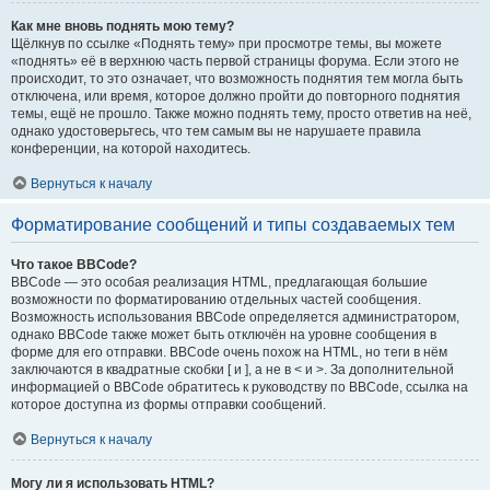
Как мне вновь поднять мою тему?
Щёлкнув по ссылке «Поднять тему» при просмотре темы, вы можете
«поднять» её в верхнюю часть первой страницы форума. Если этого не
происходит, то это означает, что возможность поднятия тем могла быть
отключена, или время, которое должно пройти до повторного поднятия
темы, ещё не прошло. Также можно поднять тему, просто ответив на неё,
однако удостоверьтесь, что тем самым вы не нарушаете правила
конференции, на которой находитесь.
Вернуться к началу
Форматирование сообщений и типы создаваемых тем
Что такое BBCode?
BBCode — это особая реализация HTML, предлагающая большие
возможности по форматированию отдельных частей сообщения.
Возможность использования BBCode определяется администратором,
однако BBCode также может быть отключён на уровне сообщения в
форме для его отправки. BBCode очень похож на HTML, но теги в нём
заключаются в квадратные скобки [ и ], а не в < и >. За дополнительной
информацией о BBCode обратитесь к руководству по BBCode, ссылка на
которое доступна из формы отправки сообщений.
Вернуться к началу
Могу ли я использовать HTML?