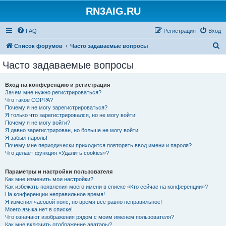
RN3AIG.RU
FAQ
Регистрация
Вход
П
Список форумов
Часто задаваемые вопросы
о
Часто задаваемые вопросы
и
с
Вход на конференцию и регистрация
Зачем мне нужно регистрироваться?
к
Что такое COPPA?
Почему я не могу зарегистрироваться?
Я только что зарегистрировался, но не могу войти!
Почему я не могу войти?
Я давно зарегистрирован, но больше не могу войти!
Я забыл пароль!
Почему мне периодически приходится повторять ввод имени и пароля?
Что делает функция «Удалить cookies»?
Параметры и настройки пользователя
Как мне изменить мои настройки?
Как избежать появления моего имени в списке «Кто сейчас на конференции»?
На конференции неправильное время!
Я изменил часовой пояс, но время всё равно неправильное!
Моего языка нет в списке!
Что означают изображения рядом с моим именем пользователя?
Как мне включить отображение аватары?