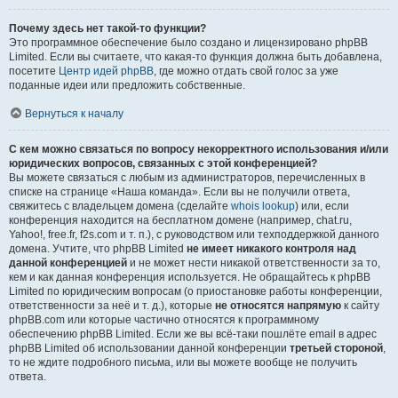
Почему здесь нет такой-то функции?
Это программное обеспечение было создано и лицензировано phpBB
Limited. Если вы считаете, что какая-то функция должна быть добавлена,
посетите
Центр идей phpBB
, где можно отдать свой голос за уже
поданные идеи или предложить собственные.
Вернуться к началу
С кем можно связаться по вопросу некорректного использования и/или
юридических вопросов, связанных с этой конференцией?
Вы можете связаться с любым из администраторов, перечисленных в
списке на странице «Наша команда». Если вы не получили ответа,
свяжитесь с владельцем домена (сделайте
whois lookup
) или, если
конференция находится на бесплатном домене (например, chat.ru,
Yahoo!, free.fr, f2s.com и т. п.), с руководством или техподдержкой данного
домена. Учтите, что phpBB Limited
не имеет никакого контроля над
данной конференцией
и не может нести никакой ответственности за то,
кем и как данная конференция используется. Не обращайтесь к phpBB
Limited по юридическим вопросам (о приостановке работы конференции,
ответственности за неё и т. д.), которые
не относятся напрямую
к сайту
phpBB.com или которые частично относятся к программному
обеспечению phpBB Limited. Если же вы всё-таки пошлёте email в адрес
phpBB Limited об использовании данной конференции
третьей стороной
,
то не ждите подробного письма, или вы можете вообще не получить
ответа.