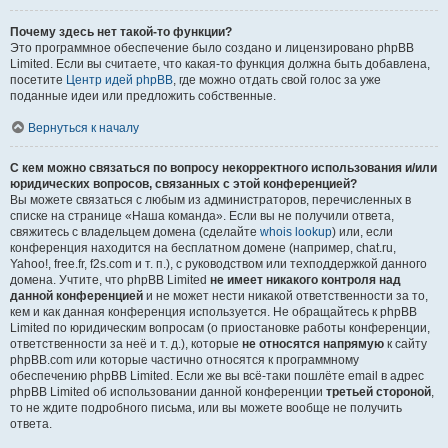
Почему здесь нет такой-то функции?
Это программное обеспечение было создано и лицензировано phpBB
Limited. Если вы считаете, что какая-то функция должна быть добавлена,
посетите
Центр идей phpBB
, где можно отдать свой голос за уже
поданные идеи или предложить собственные.
Вернуться к началу
С кем можно связаться по вопросу некорректного использования и/или
юридических вопросов, связанных с этой конференцией?
Вы можете связаться с любым из администраторов, перечисленных в
списке на странице «Наша команда». Если вы не получили ответа,
свяжитесь с владельцем домена (сделайте
whois lookup
) или, если
конференция находится на бесплатном домене (например, chat.ru,
Yahoo!, free.fr, f2s.com и т. п.), с руководством или техподдержкой данного
домена. Учтите, что phpBB Limited
не имеет никакого контроля над
данной конференцией
и не может нести никакой ответственности за то,
кем и как данная конференция используется. Не обращайтесь к phpBB
Limited по юридическим вопросам (о приостановке работы конференции,
ответственности за неё и т. д.), которые
не относятся напрямую
к сайту
phpBB.com или которые частично относятся к программному
обеспечению phpBB Limited. Если же вы всё-таки пошлёте email в адрес
phpBB Limited об использовании данной конференции
третьей стороной
,
то не ждите подробного письма, или вы можете вообще не получить
ответа.