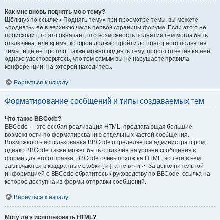
Как мне вновь поднять мою тему?
Щёлкнув по ссылке «Поднять тему» при просмотре темы, вы можете
«поднять» её в верхнюю часть первой страницы форума. Если этого не
происходит, то это означает, что возможность поднятия тем могла быть
отключена, или время, которое должно пройти до повторного поднятия
темы, ещё не прошло. Также можно поднять тему, просто ответив на неё,
однако удостоверьтесь, что тем самым вы не нарушаете правила
конференции, на которой находитесь.
Вернуться к началу
Форматирование сообщений и типы создаваемых тем
Что такое BBCode?
BBCode — это особая реализация HTML, предлагающая большие
возможности по форматированию отдельных частей сообщения.
Возможность использования BBCode определяется администратором,
однако BBCode также может быть отключён на уровне сообщения в
форме для его отправки. BBCode очень похож на HTML, но теги в нём
заключаются в квадратные скобки [ и ], а не в < и >. За дополнительной
информацией о BBCode обратитесь к руководству по BBCode, ссылка на
которое доступна из формы отправки сообщений.
Вернуться к началу
Могу ли я использовать HTML?