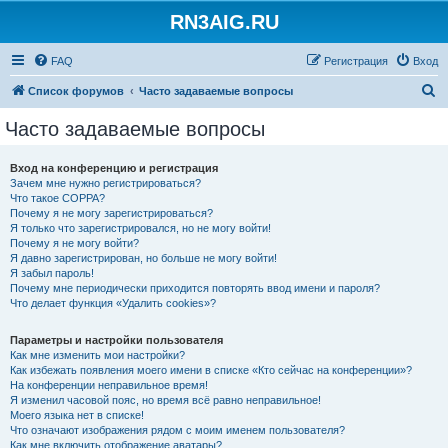
RN3AIG.RU
FAQ
Регистрация
Вход
П
Список форумов
Часто задаваемые вопросы
о
Часто задаваемые вопросы
и
с
Вход на конференцию и регистрация
Зачем мне нужно регистрироваться?
к
Что такое COPPA?
Почему я не могу зарегистрироваться?
Я только что зарегистрировался, но не могу войти!
Почему я не могу войти?
Я давно зарегистрирован, но больше не могу войти!
Я забыл пароль!
Почему мне периодически приходится повторять ввод имени и пароля?
Что делает функция «Удалить cookies»?
Параметры и настройки пользователя
Как мне изменить мои настройки?
Как избежать появления моего имени в списке «Кто сейчас на конференции»?
На конференции неправильное время!
Я изменил часовой пояс, но время всё равно неправильное!
Моего языка нет в списке!
Что означают изображения рядом с моим именем пользователя?
Как мне включить отображение аватары?