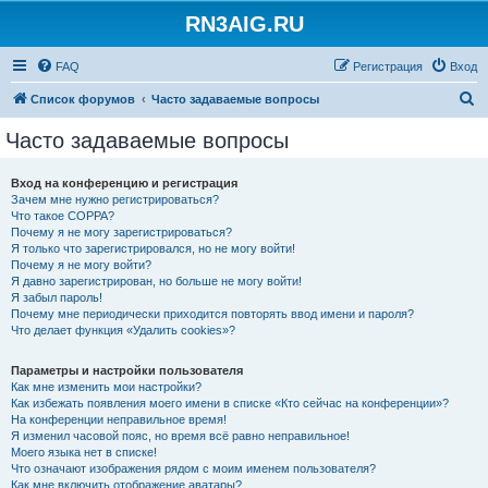
RN3AIG.RU
FAQ
Регистрация
Вход
П
Список форумов
Часто задаваемые вопросы
о
Часто задаваемые вопросы
и
с
Вход на конференцию и регистрация
Зачем мне нужно регистрироваться?
к
Что такое COPPA?
Почему я не могу зарегистрироваться?
Я только что зарегистрировался, но не могу войти!
Почему я не могу войти?
Я давно зарегистрирован, но больше не могу войти!
Я забыл пароль!
Почему мне периодически приходится повторять ввод имени и пароля?
Что делает функция «Удалить cookies»?
Параметры и настройки пользователя
Как мне изменить мои настройки?
Как избежать появления моего имени в списке «Кто сейчас на конференции»?
На конференции неправильное время!
Я изменил часовой пояс, но время всё равно неправильное!
Моего языка нет в списке!
Что означают изображения рядом с моим именем пользователя?
Как мне включить отображение аватары?