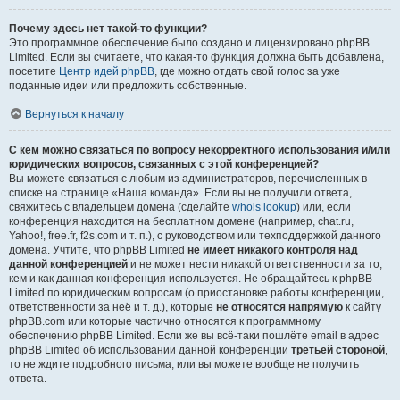
Почему здесь нет такой-то функции?
Это программное обеспечение было создано и лицензировано phpBB
Limited. Если вы считаете, что какая-то функция должна быть добавлена,
посетите
Центр идей phpBB
, где можно отдать свой голос за уже
поданные идеи или предложить собственные.
Вернуться к началу
С кем можно связаться по вопросу некорректного использования и/или
юридических вопросов, связанных с этой конференцией?
Вы можете связаться с любым из администраторов, перечисленных в
списке на странице «Наша команда». Если вы не получили ответа,
свяжитесь с владельцем домена (сделайте
whois lookup
) или, если
конференция находится на бесплатном домене (например, chat.ru,
Yahoo!, free.fr, f2s.com и т. п.), с руководством или техподдержкой данного
домена. Учтите, что phpBB Limited
не имеет никакого контроля над
данной конференцией
и не может нести никакой ответственности за то,
кем и как данная конференция используется. Не обращайтесь к phpBB
Limited по юридическим вопросам (о приостановке работы конференции,
ответственности за неё и т. д.), которые
не относятся напрямую
к сайту
phpBB.com или которые частично относятся к программному
обеспечению phpBB Limited. Если же вы всё-таки пошлёте email в адрес
phpBB Limited об использовании данной конференции
третьей стороной
,
то не ждите подробного письма, или вы можете вообще не получить
ответа.