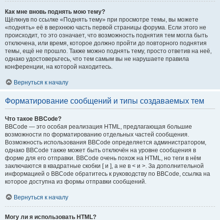
Как мне вновь поднять мою тему?
Щёлкнув по ссылке «Поднять тему» при просмотре темы, вы можете
«поднять» её в верхнюю часть первой страницы форума. Если этого не
происходит, то это означает, что возможность поднятия тем могла быть
отключена, или время, которое должно пройти до повторного поднятия
темы, ещё не прошло. Также можно поднять тему, просто ответив на неё,
однако удостоверьтесь, что тем самым вы не нарушаете правила
конференции, на которой находитесь.
Вернуться к началу
Форматирование сообщений и типы создаваемых тем
Что такое BBCode?
BBCode — это особая реализация HTML, предлагающая большие
возможности по форматированию отдельных частей сообщения.
Возможность использования BBCode определяется администратором,
однако BBCode также может быть отключён на уровне сообщения в
форме для его отправки. BBCode очень похож на HTML, но теги в нём
заключаются в квадратные скобки [ и ], а не в < и >. За дополнительной
информацией о BBCode обратитесь к руководству по BBCode, ссылка на
которое доступна из формы отправки сообщений.
Вернуться к началу
Могу ли я использовать HTML?