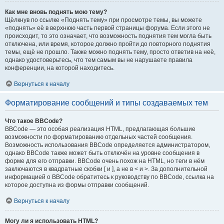
Как мне вновь поднять мою тему?
Щёлкнув по ссылке «Поднять тему» при просмотре темы, вы можете
«поднять» её в верхнюю часть первой страницы форума. Если этого не
происходит, то это означает, что возможность поднятия тем могла быть
отключена, или время, которое должно пройти до повторного поднятия
темы, ещё не прошло. Также можно поднять тему, просто ответив на неё,
однако удостоверьтесь, что тем самым вы не нарушаете правила
конференции, на которой находитесь.
Вернуться к началу
Форматирование сообщений и типы создаваемых тем
Что такое BBCode?
BBCode — это особая реализация HTML, предлагающая большие
возможности по форматированию отдельных частей сообщения.
Возможность использования BBCode определяется администратором,
однако BBCode также может быть отключён на уровне сообщения в
форме для его отправки. BBCode очень похож на HTML, но теги в нём
заключаются в квадратные скобки [ и ], а не в < и >. За дополнительной
информацией о BBCode обратитесь к руководству по BBCode, ссылка на
которое доступна из формы отправки сообщений.
Вернуться к началу
Могу ли я использовать HTML?