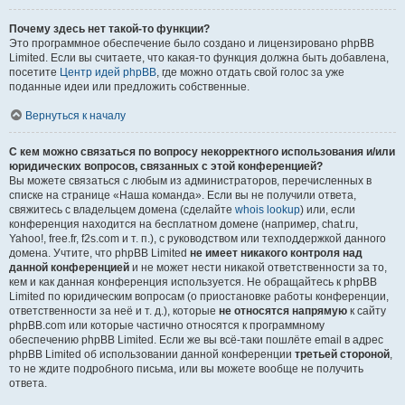
Почему здесь нет такой-то функции?
Это программное обеспечение было создано и лицензировано phpBB
Limited. Если вы считаете, что какая-то функция должна быть добавлена,
посетите
Центр идей phpBB
, где можно отдать свой голос за уже
поданные идеи или предложить собственные.
Вернуться к началу
С кем можно связаться по вопросу некорректного использования и/или
юридических вопросов, связанных с этой конференцией?
Вы можете связаться с любым из администраторов, перечисленных в
списке на странице «Наша команда». Если вы не получили ответа,
свяжитесь с владельцем домена (сделайте
whois lookup
) или, если
конференция находится на бесплатном домене (например, chat.ru,
Yahoo!, free.fr, f2s.com и т. п.), с руководством или техподдержкой данного
домена. Учтите, что phpBB Limited
не имеет никакого контроля над
данной конференцией
и не может нести никакой ответственности за то,
кем и как данная конференция используется. Не обращайтесь к phpBB
Limited по юридическим вопросам (о приостановке работы конференции,
ответственности за неё и т. д.), которые
не относятся напрямую
к сайту
phpBB.com или которые частично относятся к программному
обеспечению phpBB Limited. Если же вы всё-таки пошлёте email в адрес
phpBB Limited об использовании данной конференции
третьей стороной
,
то не ждите подробного письма, или вы можете вообще не получить
ответа.