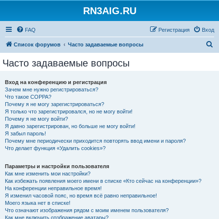
RN3AIG.RU
FAQ
Регистрация
Вход
П
Список форумов
Часто задаваемые вопросы
о
Часто задаваемые вопросы
и
с
Вход на конференцию и регистрация
Зачем мне нужно регистрироваться?
к
Что такое COPPA?
Почему я не могу зарегистрироваться?
Я только что зарегистрировался, но не могу войти!
Почему я не могу войти?
Я давно зарегистрирован, но больше не могу войти!
Я забыл пароль!
Почему мне периодически приходится повторять ввод имени и пароля?
Что делает функция «Удалить cookies»?
Параметры и настройки пользователя
Как мне изменить мои настройки?
Как избежать появления моего имени в списке «Кто сейчас на конференции»?
На конференции неправильное время!
Я изменил часовой пояс, но время всё равно неправильное!
Моего языка нет в списке!
Что означают изображения рядом с моим именем пользователя?
Как мне включить отображение аватары?