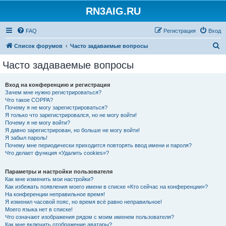
RN3AIG.RU
FAQ
Регистрация
Вход
П
Список форумов
Часто задаваемые вопросы
о
Часто задаваемые вопросы
и
с
Вход на конференцию и регистрация
Зачем мне нужно регистрироваться?
к
Что такое COPPA?
Почему я не могу зарегистрироваться?
Я только что зарегистрировался, но не могу войти!
Почему я не могу войти?
Я давно зарегистрирован, но больше не могу войти!
Я забыл пароль!
Почему мне периодически приходится повторять ввод имени и пароля?
Что делает функция «Удалить cookies»?
Параметры и настройки пользователя
Как мне изменить мои настройки?
Как избежать появления моего имени в списке «Кто сейчас на конференции»?
На конференции неправильное время!
Я изменил часовой пояс, но время всё равно неправильное!
Моего языка нет в списке!
Что означают изображения рядом с моим именем пользователя?
Как мне включить отображение аватары?