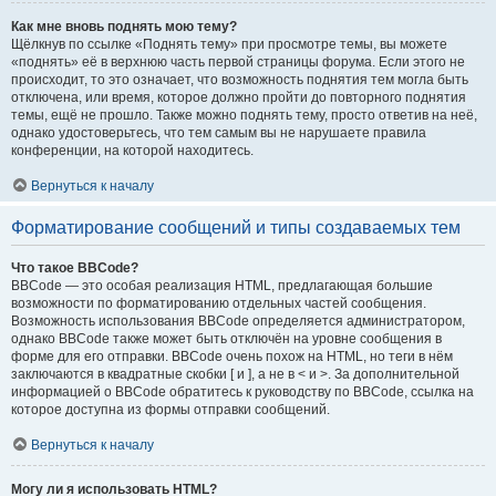
Как мне вновь поднять мою тему?
Щёлкнув по ссылке «Поднять тему» при просмотре темы, вы можете
«поднять» её в верхнюю часть первой страницы форума. Если этого не
происходит, то это означает, что возможность поднятия тем могла быть
отключена, или время, которое должно пройти до повторного поднятия
темы, ещё не прошло. Также можно поднять тему, просто ответив на неё,
однако удостоверьтесь, что тем самым вы не нарушаете правила
конференции, на которой находитесь.
Вернуться к началу
Форматирование сообщений и типы создаваемых тем
Что такое BBCode?
BBCode — это особая реализация HTML, предлагающая большие
возможности по форматированию отдельных частей сообщения.
Возможность использования BBCode определяется администратором,
однако BBCode также может быть отключён на уровне сообщения в
форме для его отправки. BBCode очень похож на HTML, но теги в нём
заключаются в квадратные скобки [ и ], а не в < и >. За дополнительной
информацией о BBCode обратитесь к руководству по BBCode, ссылка на
которое доступна из формы отправки сообщений.
Вернуться к началу
Могу ли я использовать HTML?