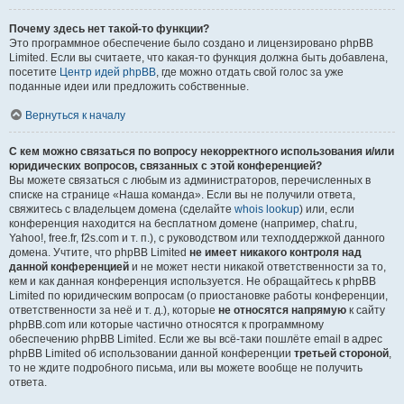
Почему здесь нет такой-то функции?
Это программное обеспечение было создано и лицензировано phpBB
Limited. Если вы считаете, что какая-то функция должна быть добавлена,
посетите
Центр идей phpBB
, где можно отдать свой голос за уже
поданные идеи или предложить собственные.
Вернуться к началу
С кем можно связаться по вопросу некорректного использования и/или
юридических вопросов, связанных с этой конференцией?
Вы можете связаться с любым из администраторов, перечисленных в
списке на странице «Наша команда». Если вы не получили ответа,
свяжитесь с владельцем домена (сделайте
whois lookup
) или, если
конференция находится на бесплатном домене (например, chat.ru,
Yahoo!, free.fr, f2s.com и т. п.), с руководством или техподдержкой данного
домена. Учтите, что phpBB Limited
не имеет никакого контроля над
данной конференцией
и не может нести никакой ответственности за то,
кем и как данная конференция используется. Не обращайтесь к phpBB
Limited по юридическим вопросам (о приостановке работы конференции,
ответственности за неё и т. д.), которые
не относятся напрямую
к сайту
phpBB.com или которые частично относятся к программному
обеспечению phpBB Limited. Если же вы всё-таки пошлёте email в адрес
phpBB Limited об использовании данной конференции
третьей стороной
,
то не ждите подробного письма, или вы можете вообще не получить
ответа.