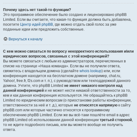
Почему здесь нет такой-то функции?
Это программное обеспечение было создано и лицензировано phpBB
Limited. Если вы считаете, что какая-то функция должна быть добавлена,
посетите
Центр идей phpBB
, где можно отдать свой голос за уже
поданные идеи или предложить собственные.
Вернуться к началу
С кем можно связаться по вопросу некорректного использования и/или
юридических вопросов, связанных с этой конференцией?
Вы можете связаться с любым из администраторов, перечисленных в
списке на странице «Наша команда». Если вы не получили ответа,
свяжитесь с владельцем домена (сделайте
whois lookup
) или, если
конференция находится на бесплатном домене (например, chat.ru,
Yahoo!, free.fr, f2s.com и т. п.), с руководством или техподдержкой данного
домена. Учтите, что phpBB Limited
не имеет никакого контроля над
данной конференцией
и не может нести никакой ответственности за то,
кем и как данная конференция используется. Не обращайтесь к phpBB
Limited по юридическим вопросам (о приостановке работы конференции,
ответственности за неё и т. д.), которые
не относятся напрямую
к сайту
phpBB.com или которые частично относятся к программному
обеспечению phpBB Limited. Если же вы всё-таки пошлёте email в адрес
phpBB Limited об использовании данной конференции
третьей стороной
,
то не ждите подробного письма, или вы можете вообще не получить
ответа.