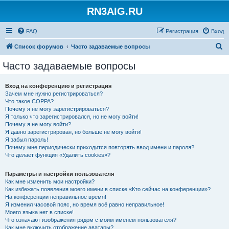
RN3AIG.RU
FAQ
Регистрация
Вход
П
Список форумов
Часто задаваемые вопросы
о
Часто задаваемые вопросы
и
с
Вход на конференцию и регистрация
Зачем мне нужно регистрироваться?
к
Что такое COPPA?
Почему я не могу зарегистрироваться?
Я только что зарегистрировался, но не могу войти!
Почему я не могу войти?
Я давно зарегистрирован, но больше не могу войти!
Я забыл пароль!
Почему мне периодически приходится повторять ввод имени и пароля?
Что делает функция «Удалить cookies»?
Параметры и настройки пользователя
Как мне изменить мои настройки?
Как избежать появления моего имени в списке «Кто сейчас на конференции»?
На конференции неправильное время!
Я изменил часовой пояс, но время всё равно неправильное!
Моего языка нет в списке!
Что означают изображения рядом с моим именем пользователя?
Как мне включить отображение аватары?