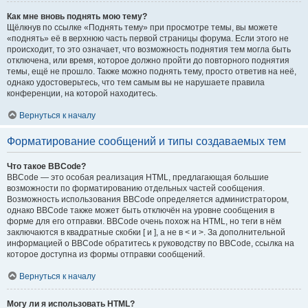
Как мне вновь поднять мою тему?
Щёлкнув по ссылке «Поднять тему» при просмотре темы, вы можете
«поднять» её в верхнюю часть первой страницы форума. Если этого не
происходит, то это означает, что возможность поднятия тем могла быть
отключена, или время, которое должно пройти до повторного поднятия
темы, ещё не прошло. Также можно поднять тему, просто ответив на неё,
однако удостоверьтесь, что тем самым вы не нарушаете правила
конференции, на которой находитесь.
Вернуться к началу
Форматирование сообщений и типы создаваемых тем
Что такое BBCode?
BBCode — это особая реализация HTML, предлагающая большие
возможности по форматированию отдельных частей сообщения.
Возможность использования BBCode определяется администратором,
однако BBCode также может быть отключён на уровне сообщения в
форме для его отправки. BBCode очень похож на HTML, но теги в нём
заключаются в квадратные скобки [ и ], а не в < и >. За дополнительной
информацией о BBCode обратитесь к руководству по BBCode, ссылка на
которое доступна из формы отправки сообщений.
Вернуться к началу
Могу ли я использовать HTML?