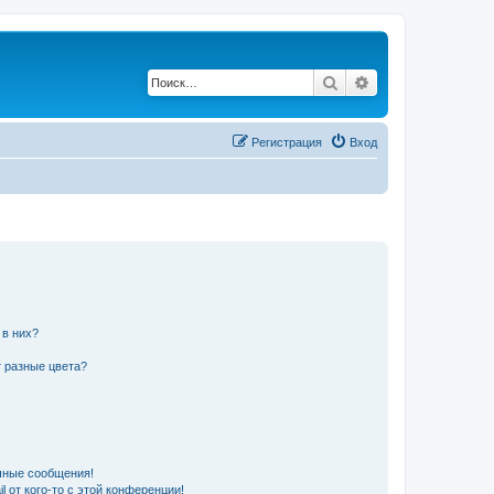
Поиск
Расширенный по
Регистрация
Вход
 в них?
 разные цвета?
чные сообщения!
 от кого-то с этой конференции!