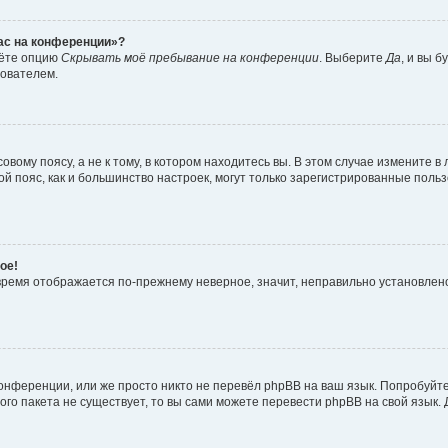
час на конференции»?
дёте опцию
Скрывать моё пребывание на конференции
. Выберите
Да
, и вы 
зователем.
вому поясу, а не к тому, в котором находитесь вы. В этом случае измените в 
овой пояс, как и большинство настроек, могут только зарегистрированные пол
ое!
о время отображается по-прежнему неверное, значит, неправильно установле
онференции, или же просто никто не перевёл phpBB на ваш язык. Попробуйт
вого пакета не существует, то вы сами можете перевести phpBB на свой язы