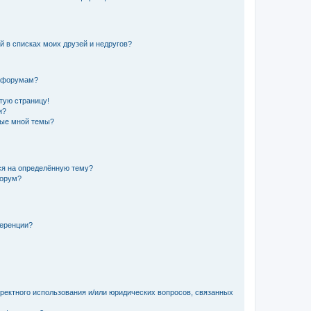
й в списках моих друзей и недругов?
и форумам?
стую страницу!
и?
ные мной темы?
ься на определённую тему?
форум?
ференции?
рректного использования и/или юридических вопросов, связанных