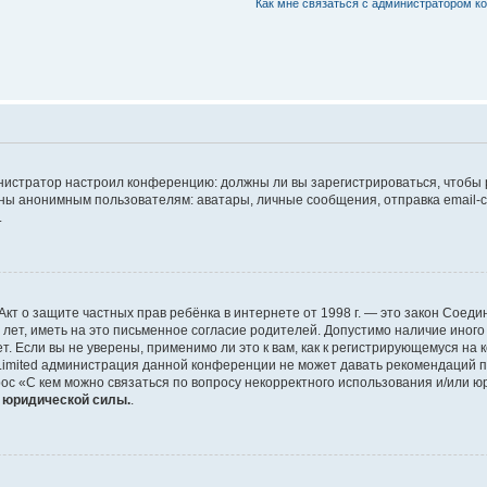
Как мне связаться с администратором 
дминистратор настроил конференцию: должны ли вы зарегистрироваться, чтобы
 анонимным пользователям: аватары, личные сообщения, отправка email-сооб
.
 или Акт о защите частных прав ребёнка в интернете от 1998 г. — это закон Со
т, иметь на это письменное согласие родителей. Допустимо наличие иного
 Если вы не уверены, применимо ли это к вам, как к регистрирующемуся на 
Limited администрация данной конференции не может давать рекомендаций 
ос «С кем можно связаться по вопросу некорректного использования и/или ю
т юридической силы.
.