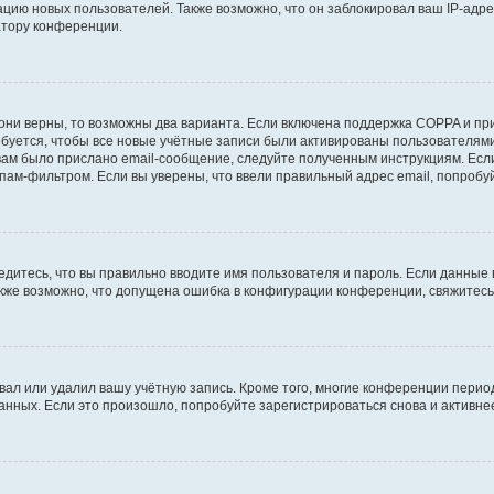
ию новых пользователей. Также возможно, что он заблокировал ваш IP-адре
атору конференции.
они верны, то возможны два варианта. Если включена поддержка COPPA и при 
уется, чтобы все новые учётные записи были активированы пользователями
ам было прислано email-сообщение, следуйте полученным инструкциям. Если
пам-фильтром. Если вы уверены, что ввели правильный адрес email, попробу
едитесь, что вы правильно вводите имя пользователя и пароль. Если данные
Также возможно, что допущена ошибка в конфигурации конференции, свяжитес
вал или удалил вашу учётную запись. Кроме того, многие конференции перио
ных. Если это произошло, попробуйте зарегистрироваться снова и активнее 