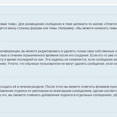
овая тема». Для размещения сообщения в теме щёлкните по кнопке «Ответит
ится внизу страниц форума или темы. Например: «Вы можете начинать темы»
конференции, вы можете редактировать и удалять только свои собственные 
ько в течение ограниченного времени после его создания. Если кто-то уже 
дату и время последней из них. Эта надпись не появляется, если сообщение 
ию. Учтите, что обычные пользователи не могут удалить сообщение, если на 
создать её в личном разделе. После этого вы можете отметить флажком пун
обавление подписи по умолчанию ко всем вашим сообщениям, сделав соотве
а это, вы сможете отменить добавление подписи в отдельных сообщениях, у