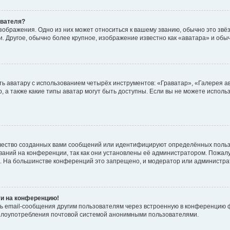
ователя?
зображения. Одно из них может относиться к вашему званию, обычно это звёзд
. Другое, обычно более крупное, изображение известно как «аватара» и обы
ь аватару с использованием четырёх инструментов: «Граватар», «Галерея а
, а также какие типы аватар могут быть доступны. Если вы не можете испол
чество созданных вами сообщений или идентифицируют определённых польз
аний на конференции, так как они установлены её администратором. Пожал
е. На большинстве конференций это запрещено, и модератор или администра
ти на конференцию!
ь email-сообщения другим пользователям через встроенную в конференцию ф
ь злоупотребления почтовой системой анонимными пользователями.