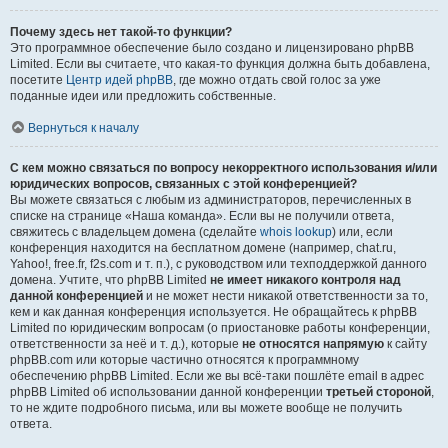
Почему здесь нет такой-то функции?
Это программное обеспечение было создано и лицензировано phpBB
Limited. Если вы считаете, что какая-то функция должна быть добавлена,
посетите
Центр идей phpBB
, где можно отдать свой голос за уже
поданные идеи или предложить собственные.
Вернуться к началу
С кем можно связаться по вопросу некорректного использования и/или
юридических вопросов, связанных с этой конференцией?
Вы можете связаться с любым из администраторов, перечисленных в
списке на странице «Наша команда». Если вы не получили ответа,
свяжитесь с владельцем домена (сделайте
whois lookup
) или, если
конференция находится на бесплатном домене (например, chat.ru,
Yahoo!, free.fr, f2s.com и т. п.), с руководством или техподдержкой данного
домена. Учтите, что phpBB Limited
не имеет никакого контроля над
данной конференцией
и не может нести никакой ответственности за то,
кем и как данная конференция используется. Не обращайтесь к phpBB
Limited по юридическим вопросам (о приостановке работы конференции,
ответственности за неё и т. д.), которые
не относятся напрямую
к сайту
phpBB.com или которые частично относятся к программному
обеспечению phpBB Limited. Если же вы всё-таки пошлёте email в адрес
phpBB Limited об использовании данной конференции
третьей стороной
,
то не ждите подробного письма, или вы можете вообще не получить
ответа.