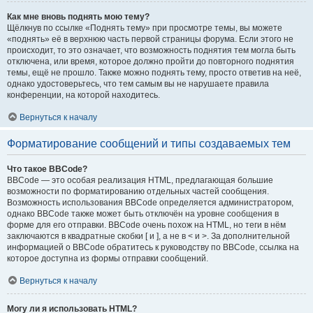
Как мне вновь поднять мою тему?
Щёлкнув по ссылке «Поднять тему» при просмотре темы, вы можете
«поднять» её в верхнюю часть первой страницы форума. Если этого не
происходит, то это означает, что возможность поднятия тем могла быть
отключена, или время, которое должно пройти до повторного поднятия
темы, ещё не прошло. Также можно поднять тему, просто ответив на неё,
однако удостоверьтесь, что тем самым вы не нарушаете правила
конференции, на которой находитесь.
Вернуться к началу
Форматирование сообщений и типы создаваемых тем
Что такое BBCode?
BBCode — это особая реализация HTML, предлагающая большие
возможности по форматированию отдельных частей сообщения.
Возможность использования BBCode определяется администратором,
однако BBCode также может быть отключён на уровне сообщения в
форме для его отправки. BBCode очень похож на HTML, но теги в нём
заключаются в квадратные скобки [ и ], а не в < и >. За дополнительной
информацией о BBCode обратитесь к руководству по BBCode, ссылка на
которое доступна из формы отправки сообщений.
Вернуться к началу
Могу ли я использовать HTML?