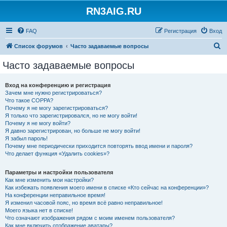
RN3AIG.RU
FAQ
Регистрация
Вход
П
Список форумов
Часто задаваемые вопросы
о
Часто задаваемые вопросы
и
с
Вход на конференцию и регистрация
Зачем мне нужно регистрироваться?
к
Что такое COPPA?
Почему я не могу зарегистрироваться?
Я только что зарегистрировался, но не могу войти!
Почему я не могу войти?
Я давно зарегистрирован, но больше не могу войти!
Я забыл пароль!
Почему мне периодически приходится повторять ввод имени и пароля?
Что делает функция «Удалить cookies»?
Параметры и настройки пользователя
Как мне изменить мои настройки?
Как избежать появления моего имени в списке «Кто сейчас на конференции»?
На конференции неправильное время!
Я изменил часовой пояс, но время всё равно неправильное!
Моего языка нет в списке!
Что означают изображения рядом с моим именем пользователя?
Как мне включить отображение аватары?