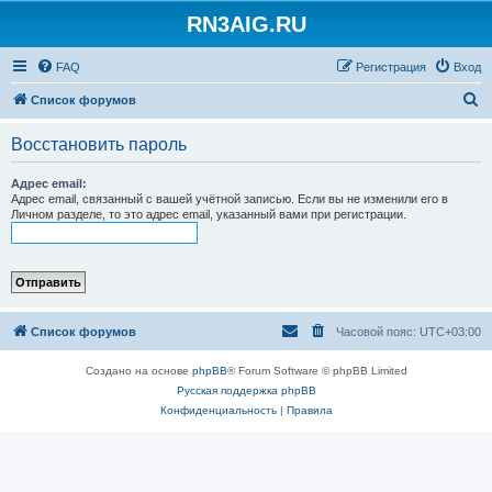
RN3AIG.RU
FAQ
Регистрация
Вход
П
Список форумов
о
Восстановить пароль
и
с
Адрес email:
Адрес email, связанный с вашей учётной записью. Если вы не изменили его в
к
Личном разделе, то это адрес email, указанный вами при регистрации.
Список форумов
Часовой пояс:
UTC+03:00
Создано на основе
phpBB
® Forum Software © phpBB Limited
Русская поддержка phpBB
Конфиденциальность
|
Правила