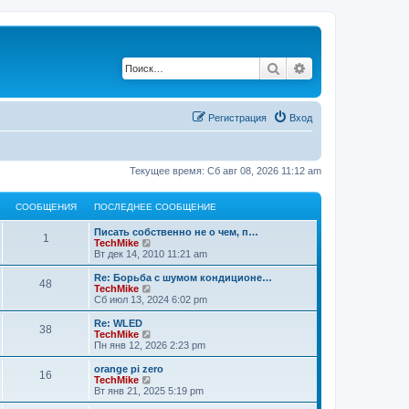
Поиск
Расширенный по
Регистрация
Вход
Текущее время: Сб авг 08, 2026 11:12 am
СООБЩЕНИЯ
ПОСЛЕДНЕЕ СООБЩЕНИЕ
Писать собственно не о чем, п…
1
П
TechMike
е
Вт дек 14, 2010 11:21 am
р
е
Re: Борьба с шумом кондиционе…
48
й
П
TechMike
т
е
Сб июл 13, 2024 6:02 pm
и
р
к
е
Re: WLED
38
п
й
П
TechMike
о
т
е
Пн янв 12, 2026 2:23 pm
с
и
р
л
к
е
orange pi zero
е
16
п
й
П
TechMike
д
о
т
е
Вт янв 21, 2025 5:19 pm
н
с
и
р
е
л