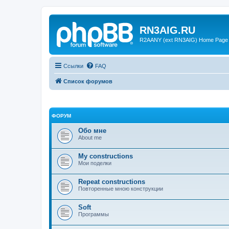
RN3AIG.RU
R2AANY (ext RN3AIG) Home Page
Ссылки
FAQ
Список форумов
ФОРУМ
Обо мне
About me
My constructions
Мои поделки
Repeat constructions
Повторенные мною конструкции
Soft
Программы