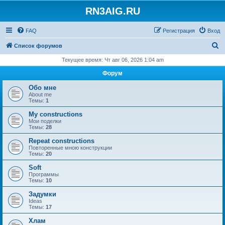
RN3AIG.RU
FAQ
Регистрация
Вход
П
Список форумов
о
Текущее время: Чт авг 06, 2026 1:04 am
и
Форум
с
Обо мне
к
About me
Темы:
1
My constructions
Мои поделки
Темы:
28
Repeat constructions
Повторенные мною конструкции
Темы:
20
Soft
Программы
Темы:
10
Задумки
Ideas
Темы:
17
Хлам