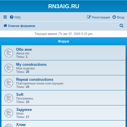
RN3AIG.RU
FAQ
Регистрация
Вход
П
Список форумов
о
Текущее время: Пт авг 07, 2026 5:15 pm
и
Форум
с
Обо мне
к
About me
Темы:
1
My constructions
Мои поделки
Темы:
28
Repeat constructions
Повторенные мною конструкции
Темы:
20
Soft
Программы
Темы:
10
Задумки
Ideas
Темы:
17
Хлам