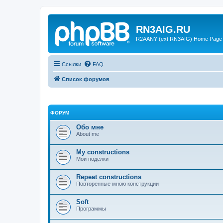
RN3AIG.RU
R2AANY (ext RN3AIG) Home Page
Ссылки
FAQ
Список форумов
ФОРУМ
Обо мне
About me
My constructions
Мои поделки
Repeat constructions
Повторенные мною конструкции
Soft
Программы