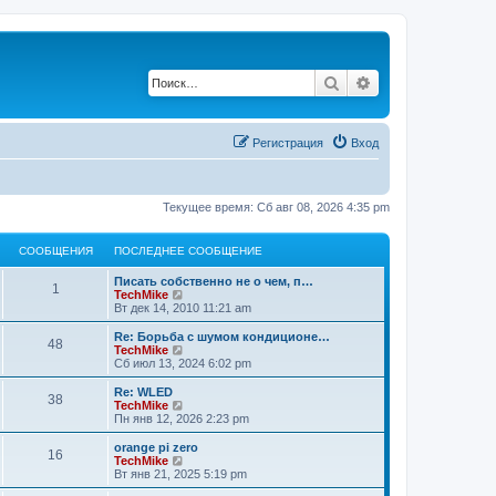
Поиск
Расширенный по
Регистрация
Вход
Текущее время: Сб авг 08, 2026 4:35 pm
СООБЩЕНИЯ
ПОСЛЕДНЕЕ СООБЩЕНИЕ
Писать собственно не о чем, п…
1
П
TechMike
е
Вт дек 14, 2010 11:21 am
р
е
Re: Борьба с шумом кондиционе…
48
й
П
TechMike
т
е
Сб июл 13, 2024 6:02 pm
и
р
к
е
Re: WLED
38
п
й
П
TechMike
о
т
е
Пн янв 12, 2026 2:23 pm
с
и
р
л
к
е
orange pi zero
е
16
п
й
П
TechMike
д
о
т
е
Вт янв 21, 2025 5:19 pm
н
с
и
р
е
л