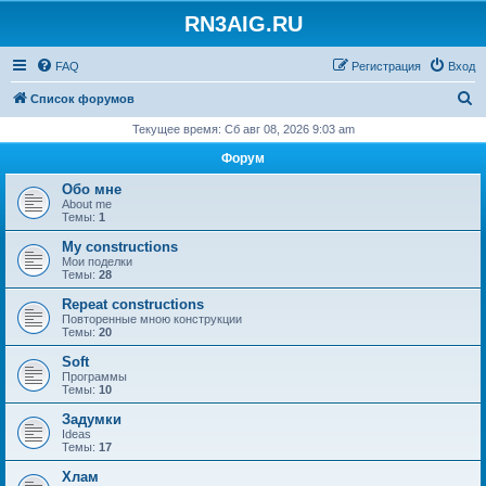
RN3AIG.RU
FAQ
Регистрация
Вход
П
Список форумов
о
Текущее время: Сб авг 08, 2026 9:03 am
и
Форум
с
Обо мне
к
About me
Темы:
1
My constructions
Мои поделки
Темы:
28
Repeat constructions
Повторенные мною конструкции
Темы:
20
Soft
Программы
Темы:
10
Задумки
Ideas
Темы:
17
Хлам