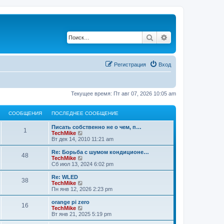
Поиск
Расширенный по
Регистрация
Вход
Текущее время: Пт авг 07, 2026 10:05 am
СООБЩЕНИЯ
ПОСЛЕДНЕЕ СООБЩЕНИЕ
Писать собственно не о чем, п…
1
П
TechMike
е
Вт дек 14, 2010 11:21 am
р
е
Re: Борьба с шумом кондиционе…
48
й
П
TechMike
т
е
Сб июл 13, 2024 6:02 pm
и
р
к
е
Re: WLED
38
п
й
П
TechMike
о
т
е
Пн янв 12, 2026 2:23 pm
с
и
р
л
к
е
orange pi zero
е
16
п
й
П
TechMike
д
о
т
е
Вт янв 21, 2025 5:19 pm
н
с
и
р
е
л