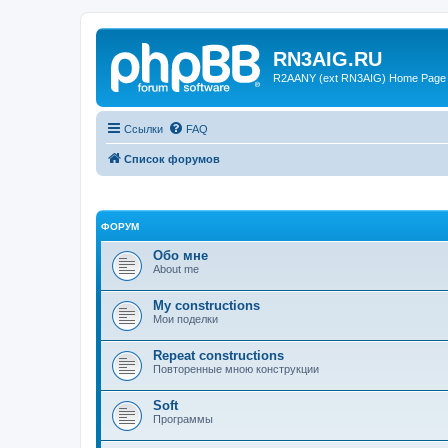
RN3AIG.RU
R2AANY (ext RN3AIG) Home Page
Ссылки
FAQ
Список форумов
ФОРУМ
Обо мне
About me
My constructions
Мои поделки
Repeat constructions
Повторенные мною конструкции
Soft
Программы