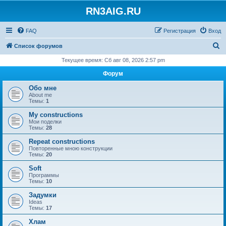
RN3AIG.RU
FAQ
Регистрация
Вход
П
Список форумов
о
Текущее время: Сб авг 08, 2026 2:57 pm
и
Форум
с
Обо мне
к
About me
Темы:
1
My constructions
Мои поделки
Темы:
28
Repeat constructions
Повторенные мною конструкции
Темы:
20
Soft
Программы
Темы:
10
Задумки
Ideas
Темы:
17
Хлам