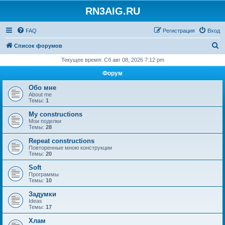
RN3AIG.RU
FAQ
Регистрация
Вход
П
Список форумов
о
Текущее время: Сб авг 08, 2026 7:12 pm
и
Форум
с
Обо мне
к
About me
Темы:
1
My constructions
Мои поделки
Темы:
28
Repeat constructions
Повторенные мною конструкции
Темы:
20
Soft
Программы
Темы:
10
Задумки
Ideas
Темы:
17
Хлам