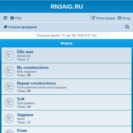
RN3AIG.RU
FAQ
Регистрация
Вход
П
Список форумов
о
Текущее время: Чт авг 06, 2026 9:57 am
и
Форум
с
Обо мне
к
About me
Темы:
1
My constructions
Мои поделки
Темы:
28
Repeat constructions
Повторенные мною конструкции
Темы:
20
Soft
Программы
Темы:
10
Задумки
Ideas
Темы:
17
Хлам