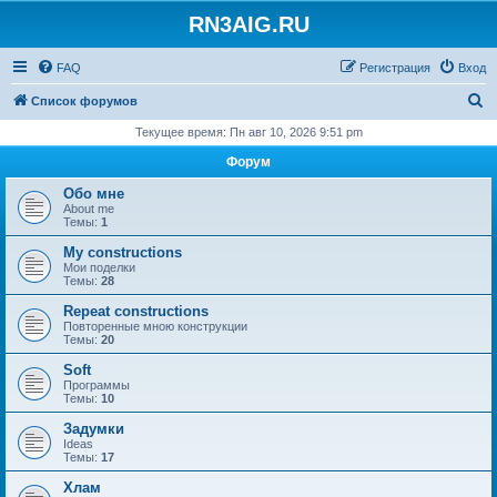
RN3AIG.RU
FAQ
Регистрация
Вход
П
Список форумов
о
Текущее время: Пн авг 10, 2026 9:51 pm
и
Форум
с
Обо мне
к
About me
Темы:
1
My constructions
Мои поделки
Темы:
28
Repeat constructions
Повторенные мною конструкции
Темы:
20
Soft
Программы
Темы:
10
Задумки
Ideas
Темы:
17
Хлам