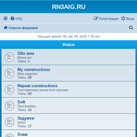
RN3AIG.RU
FAQ
Регистрация
Вход
П
Список форумов
о
Текущее время: Вс авг 09, 2026 7:38 am
и
Форум
с
Обо мне
к
About me
Темы:
1
My constructions
Мои поделки
Темы:
28
Repeat constructions
Повторенные мною конструкции
Темы:
20
Soft
Программы
Темы:
10
Задумки
Ideas
Темы:
17
Хлам