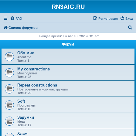
RN3AIG.RU
FAQ
Регистрация
Вход
П
Список форумов
о
Текущее время: Пн авг 10, 2026 8:01 am
и
Форум
с
Обо мне
к
About me
Темы:
1
My constructions
Мои поделки
Темы:
28
Repeat constructions
Повторенные мною конструкции
Темы:
20
Soft
Программы
Темы:
10
Задумки
Ideas
Темы:
17
Хлам