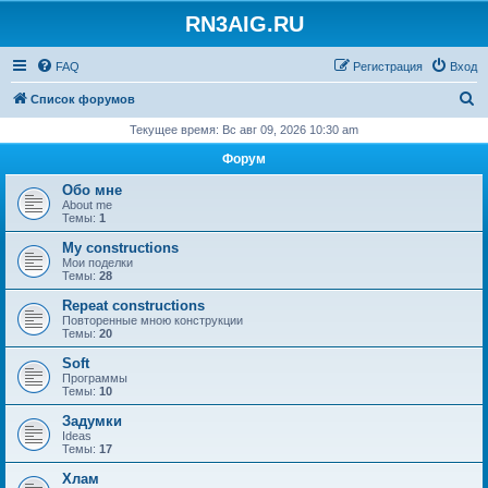
RN3AIG.RU
FAQ
Регистрация
Вход
П
Список форумов
о
Текущее время: Вс авг 09, 2026 10:30 am
и
Форум
с
Обо мне
к
About me
Темы:
1
My constructions
Мои поделки
Темы:
28
Repeat constructions
Повторенные мною конструкции
Темы:
20
Soft
Программы
Темы:
10
Задумки
Ideas
Темы:
17
Хлам