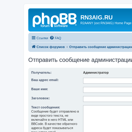
RN3AIG.RU
R2AANY (ext RN3AIG) Home Page
Ссылки
FAQ
Список форумов
Отправить сообщение администраци
Отправить сообщение администраци
Получатель:
Администратор
Ваш адрес email:
Ваше имя:
Заголовок:
Текст сообщения:
Сообщение будет отправлено в
виде простого текста, не
включайте в него HTML или
BBCode. В качестве обратного
адреса будет показываться
ваш адрес email.