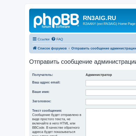
RN3AIG.RU
R2AANY (ext RN3AIG) Home Page
Ссылки
FAQ
Список форумов
Отправить сообщение администраци
Отправить сообщение администраци
Получатель:
Администратор
Ваш адрес email:
Ваше имя:
Заголовок:
Текст сообщения:
Сообщение будет отправлено в
виде простого текста, не
включайте в него HTML или
BBCode. В качестве обратного
адреса будет показываться
ваш адрес email.