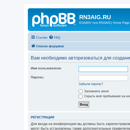
RN3AIG.RU
R2AANY (ext RN3AIG) Home Page
Ссылки
FAQ
Список форумов
Вам необходимо авторизоваться для создани
Имя пользователя:
Пароль:
Забыли пароль?
Запомнить меня
Скрыть моё пребывание на кон
РЕГИСТРАЦИЯ
Для входа на конференцию вы должны быть зарегистриров
могут быть установлены также дополнительные привилегии