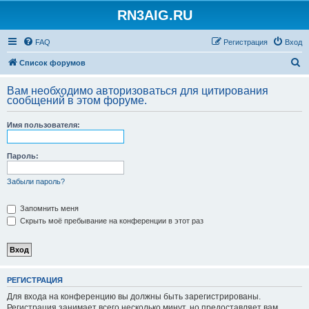
RN3AIG.RU
FAQ
Регистрация
Вход
П
Список форумов
о
Вам необходимо авторизоваться для цитирования
и
сообщений в этом форуме.
с
Имя пользователя:
к
Пароль:
Забыли пароль?
Запомнить меня
Скрыть моё пребывание на конференции в этот раз
РЕГИСТРАЦИЯ
Для входа на конференцию вы должны быть зарегистрированы.
Регистрация занимает всего несколько минут, но предоставляет вам