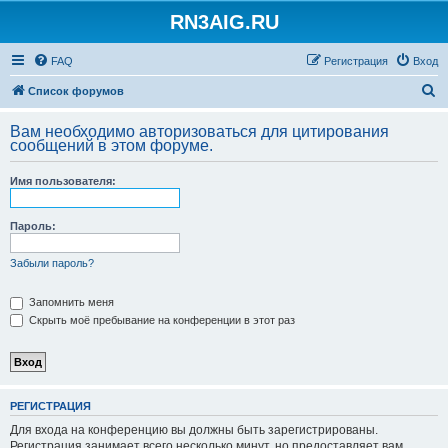
RN3AIG.RU
FAQ
Регистрация
Вход
П
Список форумов
о
Вам необходимо авторизоваться для цитирования
и
сообщений в этом форуме.
с
Имя пользователя:
к
Пароль:
Забыли пароль?
Запомнить меня
Скрыть моё пребывание на конференции в этот раз
РЕГИСТРАЦИЯ
Для входа на конференцию вы должны быть зарегистрированы.
Регистрация занимает всего несколько минут, но предоставляет вам