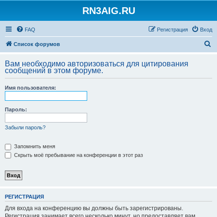
RN3AIG.RU
FAQ
Регистрация
Вход
П
Список форумов
о
Вам необходимо авторизоваться для цитирования
и
сообщений в этом форуме.
с
Имя пользователя:
к
Пароль:
Забыли пароль?
Запомнить меня
Скрыть моё пребывание на конференции в этот раз
РЕГИСТРАЦИЯ
Для входа на конференцию вы должны быть зарегистрированы.
Регистрация занимает всего несколько минут, но предоставляет вам