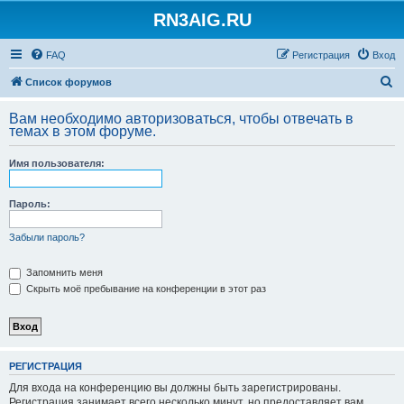
RN3AIG.RU
FAQ
Регистрация
Вход
П
Список форумов
о
Вам необходимо авторизоваться, чтобы отвечать в
и
темах в этом форуме.
с
Имя пользователя:
к
Пароль:
Забыли пароль?
Запомнить меня
Скрыть моё пребывание на конференции в этот раз
РЕГИСТРАЦИЯ
Для входа на конференцию вы должны быть зарегистрированы.
Регистрация занимает всего несколько минут, но предоставляет вам