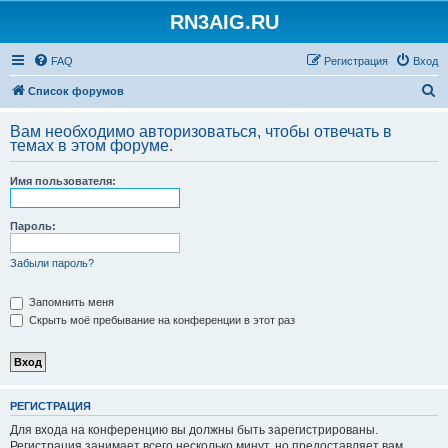
RN3AIG.RU
FAQ
Регистрация
Вход
П
Список форумов
о
Вам необходимо авторизоваться, чтобы отвечать в
и
темах в этом форуме.
с
Имя пользователя:
к
Пароль:
Забыли пароль?
Запомнить меня
Скрыть моё пребывание на конференции в этот раз
РЕГИСТРАЦИЯ
Для входа на конференцию вы должны быть зарегистрированы.
Регистрация занимает всего несколько минут, но предоставляет вам