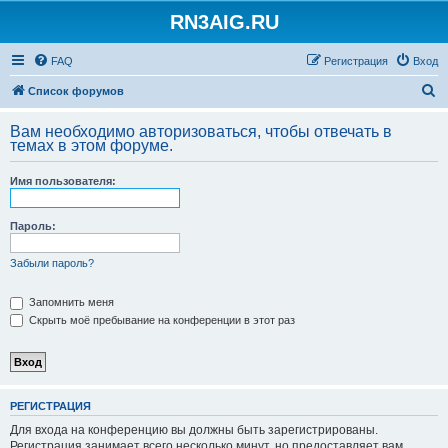
RN3AIG.RU
FAQ
Регистрация
Вход
П
Список форумов
о
Вам необходимо авторизоваться, чтобы отвечать в
и
темах в этом форуме.
с
Имя пользователя:
к
Пароль:
Забыли пароль?
Запомнить меня
Скрыть моё пребывание на конференции в этот раз
РЕГИСТРАЦИЯ
Для входа на конференцию вы должны быть зарегистрированы.
Регистрация занимает всего несколько минут, но предоставляет вам