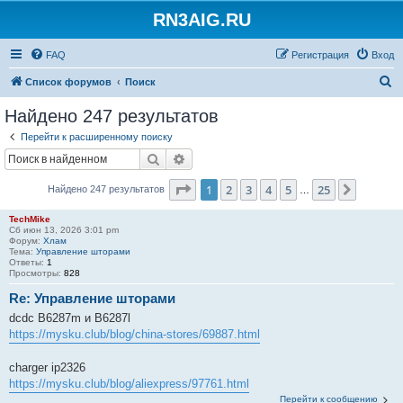
RN3AIG.RU
FAQ
Регистрация
Вход
П
Список форумов
Поиск
о
Найдено 247 результатов
и
Перейти к расширенному поиску
с
Поиск
Расширенный поиск
к
Страница
1
из
25
1
2
3
4
5
25
След.
Найдено 247 результатов
…
TechMike
Сб июн 13, 2026 3:01 pm
Форум:
Хлам
Тема:
Управление шторами
Ответы:
1
Просмотры:
828
Re: Управление шторами
dcdc B6287m и B6287l
https://mysku.club/blog/china-stores/69887.html
charger ip2326
https://mysku.club/blog/aliexpress/97761.html
Перейти к сообщению