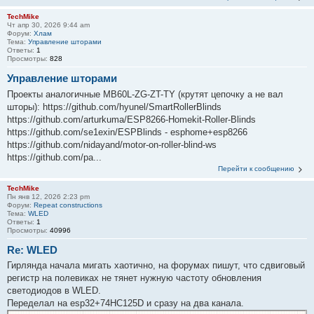
TechMike
Чт апр 30, 2026 9:44 am
Форум:
Хлам
Тема:
Управление шторами
Ответы:
1
Просмотры:
828
Управление шторами
Проекты аналогичные MB60L-ZG-ZT-TY (крутят цепочку а не вал
шторы): https://github.com/hyunel/SmartRollerBlinds
https://github.com/arturkuma/ESP8266-Homekit-Roller-Blinds
https://github.com/se1exin/ESPBlinds - esphome+esp8266
https://github.com/nidayand/motor-on-roller-blind-ws
https://github.com/pa...
Перейти к сообщению
TechMike
Пн янв 12, 2026 2:23 pm
Форум:
Repeat constructions
Тема:
WLED
Ответы:
1
Просмотры:
40996
Re: WLED
Гирлянда начала мигать хаотично, на форумах пишут, что сдвиговый
регистр на полевиках не тянет нужную частоту обновления
светодиодов в WLED.
Переделал на esp32+74HC125D и сразу на два канала.