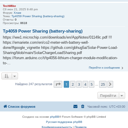
TechMike
Сб июн 21, 2025 9:48 pm
Форум:
Хлам
Тема:
Tp4059 Power Sharing (battery-sharing)
Ответы:
0
Просмотры:
8618
Tp4059 Power Sharing (battery-sharing)
https://ww1.microchip.com/downloads/en/AppNotes/01149c.pdf !!!
https://emariete.com/en/co2-meter-with-battery-well-
done/#google_vignette https://github.com/gbhug5a/Solar-Power-Load-
Sharing/blob/main/SolarChargerLoadSharing.pdf
https://forum.arduino.cc/t/tp4056-lithium-charger-module-modification-
to-...
Перейти к сообщению
Страница
1
из
25
1
2
3
4
5
25
След.
Найдено 247 результатов
…
Перейти
Список форумов
Часовой пояс:
UTC+03:00
Создано на основе
phpBB
® Forum Software © phpBB Limited
Русская поддержка phpBB
Конфиденциальность
|
Правила