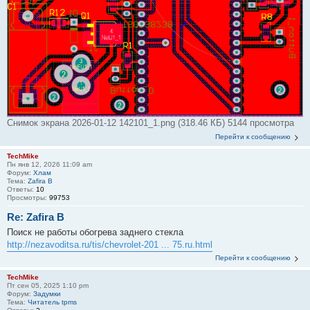
Снимок экрана 2026-01-12 142101_1.png (318.46 КБ) 5144 просмотра
Перейти к сообщению
TechMike
Пн янв 12, 2026 11:09 am
Форум:
Хлам
Тема:
Zafira B
Ответы:
10
Просмотры:
99753
Re: Zafira B
Поиск не работы обогрева заднего стекла
http://nezavoditsa.ru/tis/chevrolet-201 ... 75.ru.html
Перейти к сообщению
TechMike
Пт сен 05, 2025 1:10 pm
Форум:
Задумки
Тема:
Читатель tpms