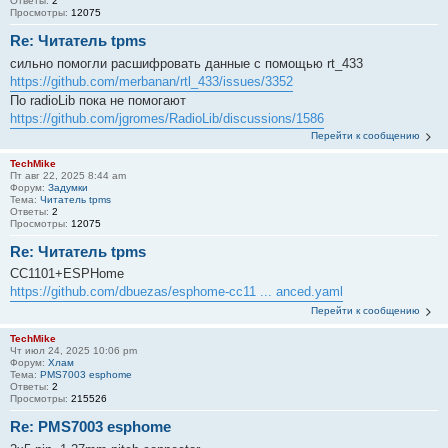
Ответы:
2
Просмотры:
12075
Re: Читатель tpms
сильно помогли расшифровать данные с помощью rt_433
https://github.com/merbanan/rtl_433/issues/3352
По radioLib пока не помогают
https://github.com/jgromes/RadioLib/discussions/1586
Перейти к сообщению
TechMike
Пт авг 22, 2025 8:44 am
Форум:
Задумки
Тема:
Читатель tpms
Ответы:
2
Просмотры:
12075
Re: Читатель tpms
CC1101+ESPHome
https://github.com/dbuezas/esphome-cc11 ... anced.yaml
Перейти к сообщению
TechMike
Чт июл 24, 2025 10:06 pm
Форум:
Хлам
Тема:
PMS7003 esphome
Ответы:
2
Просмотры:
215526
Re: PMS7003 esphome