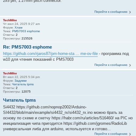
2x5 pin, 1.27mm pitch connector.
Перейти к сообщению
TechMike
Чт июл 24, 2025 9:27 am
Форум:
Хлам
Тема:
PMS7003 esphome
Ответы:
2
Просмотры:
215526
Re: PMS7003 esphome
https://github.com/rjaros87/pm-home-sta ... me-ov-file
- программа под
w10 для чтения показаний с PMS7003
Перейти к сообщению
TechMike
Вт июл 22, 2025 5:34 pm
Форум:
Задумки
Тема:
Читатель tpms
Ответы:
2
Просмотры:
12075
Читатель tpms
Si4432 https://github.com/nopnop2002/Arduino-
SI4432/blob/main/example/si4432_rx/si4432_rx.ino можно брать за
основу по схеме и скетчу https://habr.com/ru/articles/516460/ на PIC но
инициализация чипа пригодится https://github.com/jgromes/RadioLib
универсальная либа для arduino, используется и готово...
Перейти к сообщению