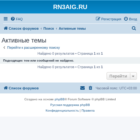
RN3AIG.RU
FAQ
Регистрация
Вход
П
Список форумов
Поиск
Активные темы
о
Активные темы
и
Перейти к расширенному поиску
с
Найдено 0 результатов • Страница
1
из
1
к
Подходящих тем или сообщений не найдено.
Найдено 0 результатов • Страница
1
из
1
Перейти
Список форумов
Часовой пояс:
UTC+03:00
Создано на основе
phpBB
® Forum Software © phpBB Limited
Русская поддержка phpBB
Конфиденциальность
|
Правила