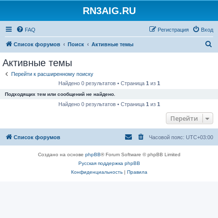
RN3AIG.RU
FAQ
Регистрация
Вход
П
Список форумов
Поиск
Активные темы
о
Активные темы
и
Перейти к расширенному поиску
с
Найдено 0 результатов • Страница
1
из
1
к
Подходящих тем или сообщений не найдено.
Найдено 0 результатов • Страница
1
из
1
Перейти
Список форумов
Часовой пояс:
UTC+03:00
Создано на основе
phpBB
® Forum Software © phpBB Limited
Русская поддержка phpBB
Конфиденциальность
|
Правила