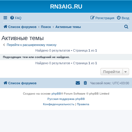
RN3AIG.RU
FAQ
Регистрация
Вход
П
Список форумов
Поиск
Активные темы
о
Активные темы
и
Перейти к расширенному поиску
с
Найдено 0 результатов • Страница
1
из
1
к
Подходящих тем или сообщений не найдено.
Найдено 0 результатов • Страница
1
из
1
Перейти
Список форумов
Часовой пояс:
UTC+03:00
Создано на основе
phpBB
® Forum Software © phpBB Limited
Русская поддержка phpBB
Конфиденциальность
|
Правила