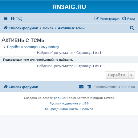
RN3AIG.RU
FAQ
Регистрация
Вход
П
Список форумов
Поиск
Активные темы
о
Активные темы
и
Перейти к расширенному поиску
с
Найдено 0 результатов • Страница
1
из
1
к
Подходящих тем или сообщений не найдено.
Найдено 0 результатов • Страница
1
из
1
Перейти
Список форумов
Часовой пояс:
UTC+03:00
Создано на основе
phpBB
® Forum Software © phpBB Limited
Русская поддержка phpBB
Конфиденциальность
|
Правила