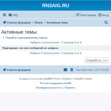
RN3AIG.RU
FAQ
Регистрация
Вход
П
Список форумов
Поиск
Активные темы
о
Активные темы
и
Перейти к расширенному поиску
с
Найдено 0 результатов • Страница
1
из
1
к
Подходящих тем или сообщений не найдено.
Найдено 0 результатов • Страница
1
из
1
Перейти
Список форумов
Часовой пояс:
UTC+03:00
Создано на основе
phpBB
® Forum Software © phpBB Limited
Русская поддержка phpBB
Конфиденциальность
|
Правила