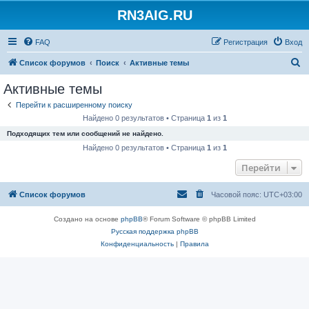
RN3AIG.RU
FAQ
Регистрация
Вход
П
Список форумов
Поиск
Активные темы
о
Активные темы
и
Перейти к расширенному поиску
с
Найдено 0 результатов • Страница
1
из
1
к
Подходящих тем или сообщений не найдено.
Найдено 0 результатов • Страница
1
из
1
Перейти
Список форумов
Часовой пояс:
UTC+03:00
Создано на основе
phpBB
® Forum Software © phpBB Limited
Русская поддержка phpBB
Конфиденциальность
|
Правила