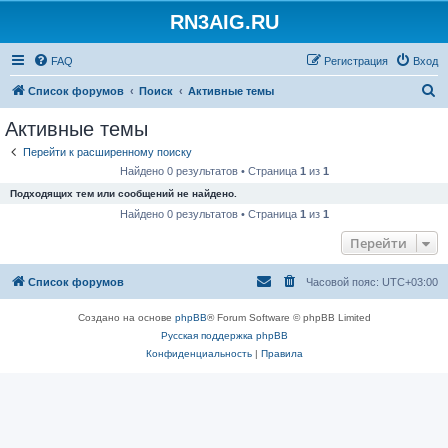
RN3AIG.RU
FAQ
Регистрация
Вход
П
Список форумов
Поиск
Активные темы
о
Активные темы
и
Перейти к расширенному поиску
с
Найдено 0 результатов • Страница
1
из
1
к
Подходящих тем или сообщений не найдено.
Найдено 0 результатов • Страница
1
из
1
Перейти
Список форумов
Часовой пояс:
UTC+03:00
Создано на основе
phpBB
® Forum Software © phpBB Limited
Русская поддержка phpBB
Конфиденциальность
|
Правила