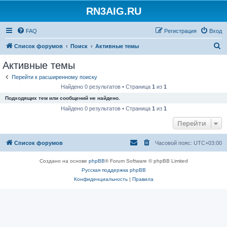
RN3AIG.RU
FAQ
Регистрация
Вход
П
Список форумов
Поиск
Активные темы
о
Активные темы
и
Перейти к расширенному поиску
с
Найдено 0 результатов • Страница
1
из
1
к
Подходящих тем или сообщений не найдено.
Найдено 0 результатов • Страница
1
из
1
Перейти
Список форумов
Часовой пояс:
UTC+03:00
Создано на основе
phpBB
® Forum Software © phpBB Limited
Русская поддержка phpBB
Конфиденциальность
|
Правила