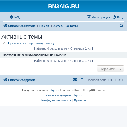
RN3AIG.RU
FAQ
Регистрация
Вход
П
Список форумов
Поиск
Активные темы
о
Активные темы
и
Перейти к расширенному поиску
с
Найдено 0 результатов • Страница
1
из
1
к
Подходящих тем или сообщений не найдено.
Найдено 0 результатов • Страница
1
из
1
Перейти
Список форумов
Часовой пояс:
UTC+03:00
Создано на основе
phpBB
® Forum Software © phpBB Limited
Русская поддержка phpBB
Конфиденциальность
|
Правила