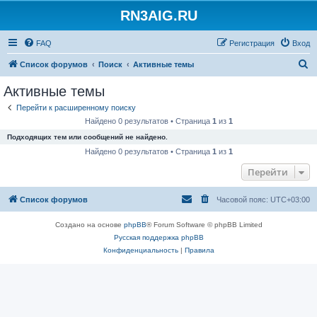
RN3AIG.RU
FAQ
Регистрация
Вход
П
Список форумов
Поиск
Активные темы
о
Активные темы
и
Перейти к расширенному поиску
с
Найдено 0 результатов • Страница
1
из
1
к
Подходящих тем или сообщений не найдено.
Найдено 0 результатов • Страница
1
из
1
Перейти
Список форумов
Часовой пояс:
UTC+03:00
Создано на основе
phpBB
® Forum Software © phpBB Limited
Русская поддержка phpBB
Конфиденциальность
|
Правила