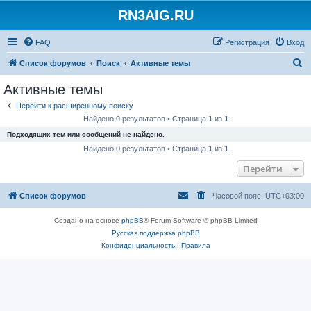
RN3AIG.RU
FAQ
Регистрация
Вход
П
Список форумов
Поиск
Активные темы
о
Активные темы
и
Перейти к расширенному поиску
с
Найдено 0 результатов • Страница
1
из
1
к
Подходящих тем или сообщений не найдено.
Найдено 0 результатов • Страница
1
из
1
Перейти
Список форумов
Часовой пояс:
UTC+03:00
Создано на основе
phpBB
® Forum Software © phpBB Limited
Русская поддержка phpBB
Конфиденциальность
|
Правила