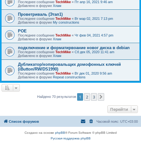
Последнее сообщение
TechMike
«
Пт апр 16, 2021 9:46 am
Добавлено в форуме
Хлам
Проветриваль (Этап1)
Последнее сообщение
TechMike
«
Вт мар 02, 2021 7:13 pm
Добавлено в форуме
My constructions
POE
Последнее сообщение
TechMike
«
Чт фев 04, 2021 4:57 pm
Добавлено в форуме
Хлам
подключение и форматирвоание новог диска в debian
Последнее сообщение
TechMike
«
Сб дек 05, 2020 11:41 am
Добавлено в форуме
Хлам
Дубликатор/копировальщих домофонных ключей
(iButton/RW/DS1990)
Последнее сообщение
TechMike
«
Вт дек 01, 2020 9:56 am
Добавлено в форуме
Repeat constructions
1
2
3
След.
Найдено 70 результатов
Перейти
Список форумов
Часовой пояс:
UTC+03:00
Создано на основе
phpBB
® Forum Software © phpBB Limited
Русская поддержка phpBB