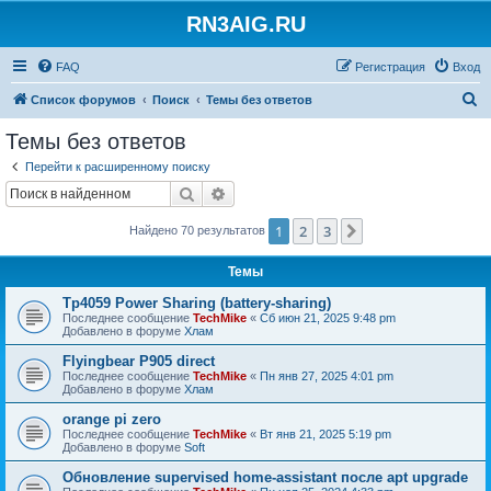
RN3AIG.RU
FAQ
Регистрация
Вход
П
Список форумов
Поиск
Темы без ответов
о
Темы без ответов
и
Перейти к расширенному поиску
с
Поиск
Расширенный поиск
к
1
2
3
След.
Найдено 70 результатов
Темы
Tp4059 Power Sharing (battery-sharing)
Последнее сообщение
TechMike
«
Сб июн 21, 2025 9:48 pm
Добавлено в форуме
Хлам
Flyingbear P905 direct
Последнее сообщение
TechMike
«
Пн янв 27, 2025 4:01 pm
Добавлено в форуме
Хлам
orange pi zero
Последнее сообщение
TechMike
«
Вт янв 21, 2025 5:19 pm
Добавлено в форуме
Soft
Обновление supervised home-assistant после apt upgrade