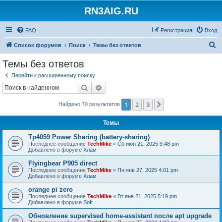
RN3AIG.RU
FAQ
Регистрация
Вход
П
Список форумов
Поиск
Темы без ответов
о
Темы без ответов
и
Перейти к расширенному поиску
с
Поиск
Расширенный поиск
к
1
2
3
След.
Найдено 70 результатов
Темы
Tp4059 Power Sharing (battery-sharing)
Последнее сообщение
TechMike
«
Сб июн 21, 2025 9:48 pm
Добавлено в форуме
Хлам
Flyingbear P905 direct
Последнее сообщение
TechMike
«
Пн янв 27, 2025 4:01 pm
Добавлено в форуме
Хлам
orange pi zero
Последнее сообщение
TechMike
«
Вт янв 21, 2025 5:19 pm
Добавлено в форуме
Soft
Обновление supervised home-assistant после apt upgrade