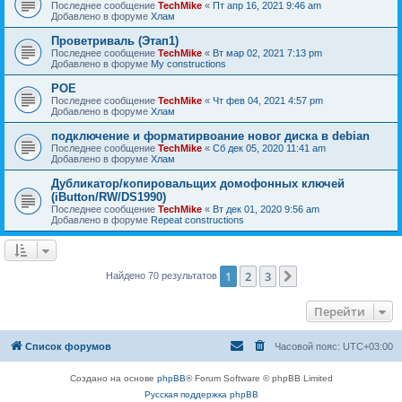
Последнее сообщение
TechMike
«
Пт апр 16, 2021 9:46 am
Добавлено в форуме
Хлам
Проветриваль (Этап1)
Последнее сообщение
TechMike
«
Вт мар 02, 2021 7:13 pm
Добавлено в форуме
My constructions
POE
Последнее сообщение
TechMike
«
Чт фев 04, 2021 4:57 pm
Добавлено в форуме
Хлам
подключение и форматирвоание новог диска в debian
Последнее сообщение
TechMike
«
Сб дек 05, 2020 11:41 am
Добавлено в форуме
Хлам
Дубликатор/копировальщих домофонных ключей
(iButton/RW/DS1990)
Последнее сообщение
TechMike
«
Вт дек 01, 2020 9:56 am
Добавлено в форуме
Repeat constructions
1
2
3
След.
Найдено 70 результатов
Перейти
Список форумов
Часовой пояс:
UTC+03:00
Создано на основе
phpBB
® Forum Software © phpBB Limited
Русская поддержка phpBB