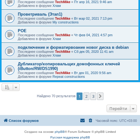
Последнее сообщение
TechMike
«
Пт апр 16, 2021 9:46 am
Добавлено в форуме
Хлам
Проветриваль (Этап1)
Последнее сообщение
TechMike
«
Вт мар 02, 2021 7:13 pm
Добавлено в форуме
My constructions
POE
Последнее сообщение
TechMike
«
Чт фев 04, 2021 4:57 pm
Добавлено в форуме
Хлам
подключение и форматирвоание новог диска в debian
Последнее сообщение
TechMike
«
Сб дек 05, 2020 11:41 am
Добавлено в форуме
Хлам
Дубликатор/копировальщих домофонных ключей
(iButton/RW/DS1990)
Последнее сообщение
TechMike
«
Вт дек 01, 2020 9:56 am
Добавлено в форуме
Repeat constructions
1
2
3
След.
Найдено 70 результатов
Перейти
Список форумов
Часовой пояс:
UTC+03:00
Создано на основе
phpBB
® Forum Software © phpBB Limited
Русская поддержка phpBB