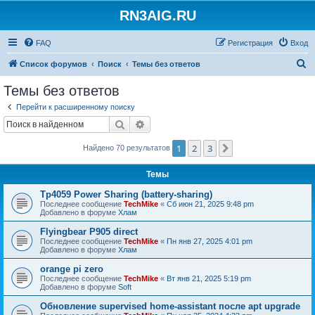
RN3AIG.RU
FAQ
Регистрация
Вход
П
Список форумов
Поиск
Темы без ответов
о
Темы без ответов
и
Перейти к расширенному поиску
с
Поиск
Расширенный поиск
к
1
2
3
След.
Найдено 70 результатов
Темы
Tp4059 Power Sharing (battery-sharing)
Последнее сообщение
TechMike
«
Сб июн 21, 2025 9:48 pm
Добавлено в форуме
Хлам
Flyingbear P905 direct
Последнее сообщение
TechMike
«
Пн янв 27, 2025 4:01 pm
Добавлено в форуме
Хлам
orange pi zero
Последнее сообщение
TechMike
«
Вт янв 21, 2025 5:19 pm
Добавлено в форуме
Soft
Обновление supervised home-assistant после apt upgrade