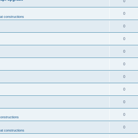
0
0
t constructions
0
0
0
0
0
0
0
0
onstructions
0
at constructions