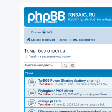
RN3AIG.RU
R2AANY (ext RN3AIG) Home Page
Ссылки
FAQ
Список форумов
Поиск
Темы без ответов
Темы без ответов
Перейти к расширенному поиску
Поиск
Расширенный поиск
ТЕМЫ
Tp4059 Power Sharing (battery-sharing)
TechMike
»
Сб июн 21, 2025 9:48 pm
» в форуме
Хлам
Flyingbear P905 direct
TechMike
»
Пн янв 27, 2025 4:01 pm
» в форуме
Хлам
orange pi zero
TechMike
»
Вт янв 21, 2025 5:19 pm
» в форуме
Soft
Обновление supervised home-assistant после 