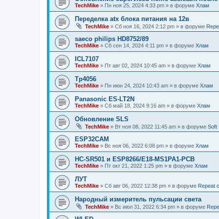
TechMike
»
Пн ноя 25, 2024 4:33 pm
» в форуме
Хлам
Переделка atx блока питания на 12в
TechMike
»
Сб ноя 16, 2024 2:12 pm
» в форуме
Repea
saeco philips HD8752/89
TechMike
»
Сб сен 14, 2024 4:11 pm
» в форуме
Хлам
ICL7107
TechMike
»
Пт авг 02, 2024 10:45 am
» в форуме
Хлам
Tp4056
TechMike
»
Пн июн 24, 2024 10:43 am
» в форуме
Хлам
Panasonic ES-LT2N
TechMike
»
Сб май 18, 2024 9:16 am
» в форуме
Хлам
Обновление SLS
TechMike
»
Вт ноя 08, 2022 11:45 am
» в форуме
Soft
ESP32CAM
TechMike
»
Вс ноя 06, 2022 6:08 pm
» в форуме
Хлам
HC-SR501 и ESP8266/E18-MS1PA1-PCB
TechMike
»
Пт окт 21, 2022 1:25 pm
» в форуме
Хлам
ЛУТ
TechMike
»
Сб авг 06, 2022 12:38 pm
» в форуме
Repeat c
Народный измеритель пульсации света
TechMike
»
Вс июл 31, 2022 6:34 pm
» в форуме
Repe