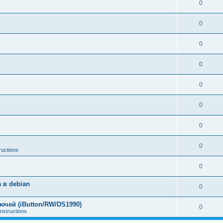
0
0
0
0
0
0
0
0
ructions
0
 в debian
0
чей (iButton/RW/DS1990)
0
nstructions