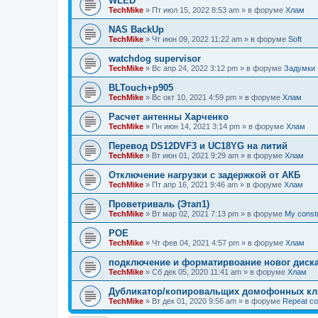
WLED
TechMike
»
Пт июл 15, 2022 8:53 am
» в форуме
Хлам
NAS BackUp
TechMike
»
Чт июн 09, 2022 11:22 am
» в форуме
Soft
watchdog supervisor
TechMike
»
Вс апр 24, 2022 3:12 pm
» в форуме
Задумки
BLTouch+p905
TechMike
»
Вс окт 10, 2021 4:59 pm
» в форуме
Хлам
Расчет антенны Харченко
TechMike
»
Пн июн 14, 2021 3:14 pm
» в форуме
Хлам
Перевод DS12DVF3 и UC18YG на литий
TechMike
»
Вт июн 01, 2021 9:29 am
» в форуме
Хлам
Отключение нагрузки с задержкой от АКБ
TechMike
»
Пт апр 16, 2021 9:46 am
» в форуме
Хлам
Проветриваль (Этап1)
TechMike
»
Вт мар 02, 2021 7:13 pm
» в форуме
My const
POE
TechMike
»
Чт фев 04, 2021 4:57 pm
» в форуме
Хлам
подключение и форматирвоание новог диска
TechMike
»
Сб дек 05, 2020 11:41 am
» в форуме
Хлам
Дубликатор/копировальщих домофонных клю
TechMike
»
Вт дек 01, 2020 9:56 am
» в форуме
Repeat co