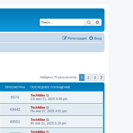
Поиск
Расширенный по
Регистрация
Вход
1
2
3
След.
Найдено 70 результатов
ПРОСМОТРЫ
ПОСЛЕДНЕЕ СООБЩЕНИЕ
TechMike
8574
Сб июн 21, 2025 9:48 pm
TechMike
43442
Пн янв 27, 2025 4:01 pm
TechMike
49501
Вт янв 21, 2025 5:19 pm
TechMike