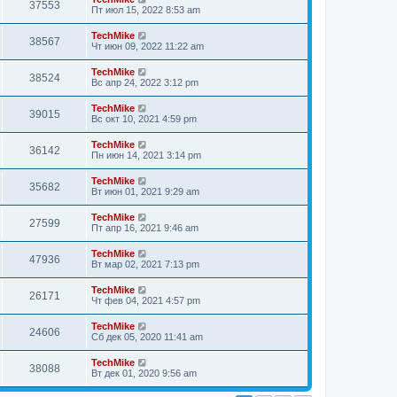
37553
Пт июл 15, 2022 8:53 am
TechMike
38567
Чт июн 09, 2022 11:22 am
TechMike
38524
Вс апр 24, 2022 3:12 pm
TechMike
39015
Вс окт 10, 2021 4:59 pm
TechMike
36142
Пн июн 14, 2021 3:14 pm
TechMike
35682
Вт июн 01, 2021 9:29 am
TechMike
27599
Пт апр 16, 2021 9:46 am
TechMike
47936
Вт мар 02, 2021 7:13 pm
TechMike
26171
Чт фев 04, 2021 4:57 pm
TechMike
24606
Сб дек 05, 2020 11:41 am
TechMike
38088
Вт дек 01, 2020 9:56 am