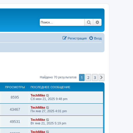
Поиск
Расширенный по
Регистрация
Вход
1
2
3
След.
Найдено 70 результатов
ПРОСМОТРЫ
ПОСЛЕДНЕЕ СООБЩЕНИЕ
TechMike
8595
Сб июн 21, 2025 9:48 pm
TechMike
43467
Пн янв 27, 2025 4:01 pm
TechMike
49531
Вт янв 21, 2025 5:19 pm
TechMike