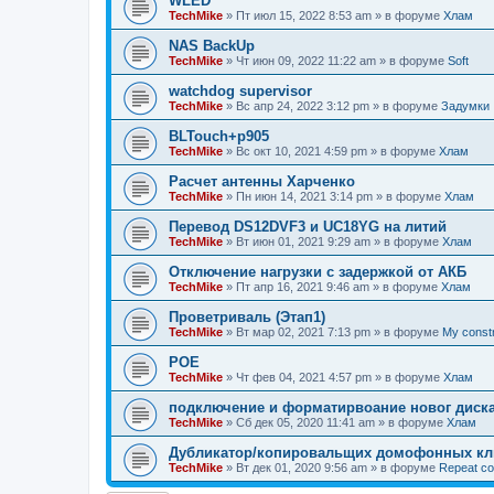
WLED
TechMike
»
Пт июл 15, 2022 8:53 am
» в форуме
Хлам
NAS BackUp
TechMike
»
Чт июн 09, 2022 11:22 am
» в форуме
Soft
watchdog supervisor
TechMike
»
Вс апр 24, 2022 3:12 pm
» в форуме
Задумки
BLTouch+p905
TechMike
»
Вс окт 10, 2021 4:59 pm
» в форуме
Хлам
Расчет антенны Харченко
TechMike
»
Пн июн 14, 2021 3:14 pm
» в форуме
Хлам
Перевод DS12DVF3 и UC18YG на литий
TechMike
»
Вт июн 01, 2021 9:29 am
» в форуме
Хлам
Отключение нагрузки с задержкой от АКБ
TechMike
»
Пт апр 16, 2021 9:46 am
» в форуме
Хлам
Проветриваль (Этап1)
TechMike
»
Вт мар 02, 2021 7:13 pm
» в форуме
My const
POE
TechMike
»
Чт фев 04, 2021 4:57 pm
» в форуме
Хлам
подключение и форматирвоание новог диска
TechMike
»
Сб дек 05, 2020 11:41 am
» в форуме
Хлам
Дубликатор/копировальщих домофонных клю
TechMike
»
Вт дек 01, 2020 9:56 am
» в форуме
Repeat co