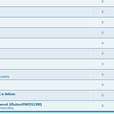
0
0
0
0
0
0
0
0
ructions
0
 в debian
0
чей (iButton/RW/DS1990)
0
nstructions