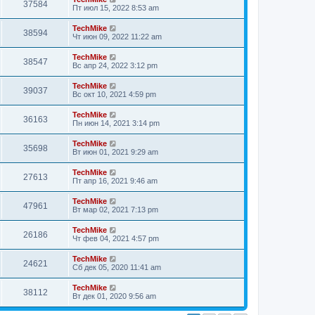
37584
Пт июл 15, 2022 8:53 am
TechMike
38594
Чт июн 09, 2022 11:22 am
TechMike
38547
Вс апр 24, 2022 3:12 pm
TechMike
39037
Вс окт 10, 2021 4:59 pm
TechMike
36163
Пн июн 14, 2021 3:14 pm
TechMike
35698
Вт июн 01, 2021 9:29 am
TechMike
27613
Пт апр 16, 2021 9:46 am
TechMike
47961
Вт мар 02, 2021 7:13 pm
TechMike
26186
Чт фев 04, 2021 4:57 pm
TechMike
24621
Сб дек 05, 2020 11:41 am
TechMike
38112
Вт дек 01, 2020 9:56 am