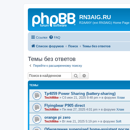
RN3AIG.RU
R2AANY (ext RN3AIG) Home Page
Ссылки
FAQ
Список форумов
Поиск
Темы без ответов
Темы без ответов
Перейти к расширенному поиску
Поиск
Расширенный поиск
ТЕМЫ
Tp4059 Power Sharing (battery-sharing)
TechMike
»
Сб июн 21, 2025 9:48 pm
» в форуме
Хлам
Flyingbear P905 direct
TechMike
»
Пн янв 27, 2025 4:01 pm
» в форуме
Хлам
orange pi zero
TechMike
»
Вт янв 21, 2025 5:19 pm
» в форуме
Soft
Обновление supervised home-assistant после 