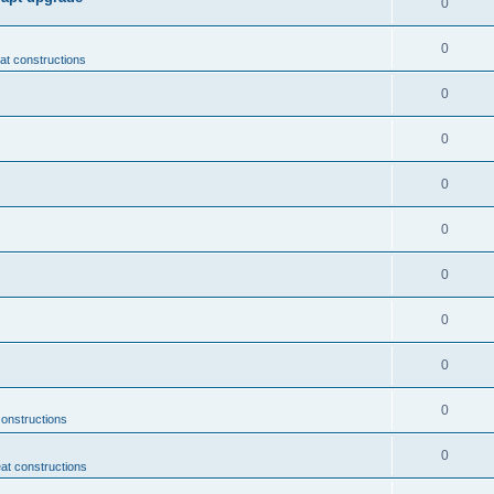
0
0
t constructions
0
0
0
0
0
0
0
0
onstructions
0
at constructions