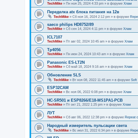
TechMike
»
Пн ноя 25, 2024 4:33 pm
» в форуме
Хлам
Переделка atx блока питания на 12в
TechMike
»
Сб ноя 16, 2024 2:12 pm
» в форуме
Repea
saeco philips HD8752/89
TechMike
»
Сб сен 14, 2024 4:11 pm
» в форуме
Хлам
ICL7107
TechMike
»
Пт авг 02, 2024 10:45 am
» в форуме
Хлам
Tp4056
TechMike
»
Пн июн 24, 2024 10:43 am
» в форуме
Хлам
Panasonic ES-LT2N
TechMike
»
Сб май 18, 2024 9:16 am
» в форуме
Хлам
Обновление SLS
TechMike
»
Вт ноя 08, 2022 11:45 am
» в форуме
Soft
ESP32CAM
TechMike
»
Вс ноя 06, 2022 6:08 pm
» в форуме
Хлам
HC-SR501 и ESP8266/E18-MS1PA1-PCB
TechMike
»
Пт окт 21, 2022 1:25 pm
» в форуме
Хлам
ЛУТ
TechMike
»
Сб авг 06, 2022 12:38 pm
» в форуме
Repeat c
Народный измеритель пульсации света
TechMike
»
Вс июл 31, 2022 6:34 pm
» в форуме
Repe